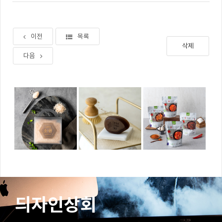
이전
목록
삭제
다음
듸자인상회