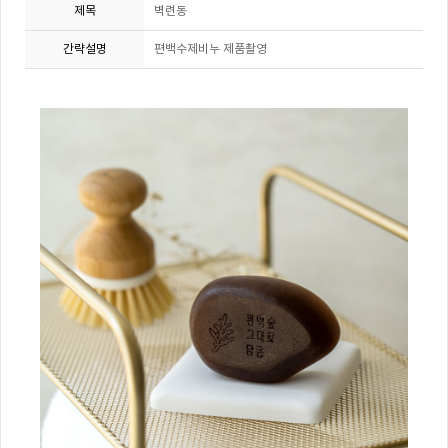
제목
벽련동
간략설명
편백수제비누 제품촬영