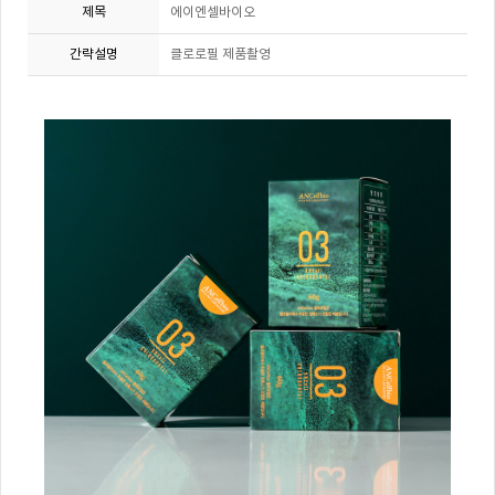
제목
에이엔셀바이오
간략설명
클로로필 제품촬영