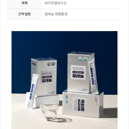
제목
에이엔셀바이오
간략설명
셀레늄 제품촬영