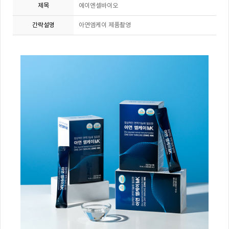
제목
에이엔셀바이오
간략설명
아연엠케이 제품촬영