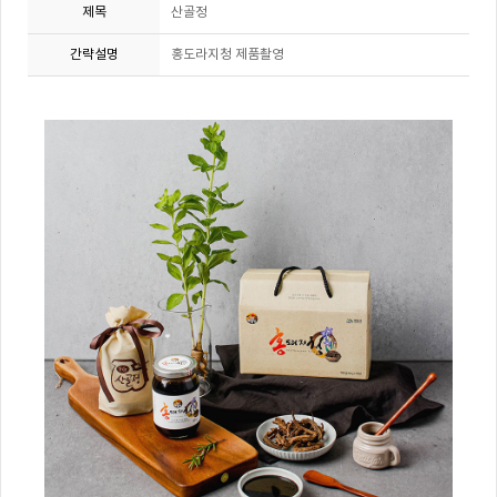
제목
산골정
간략설명
홍도라지청 제품촬영