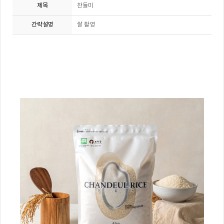
제목
찬들미
간략설명
쌀 촬영