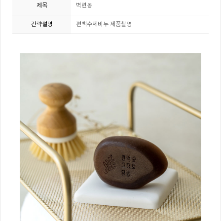
제목
벽련동
간략설명
편백수제비누 제품촬영