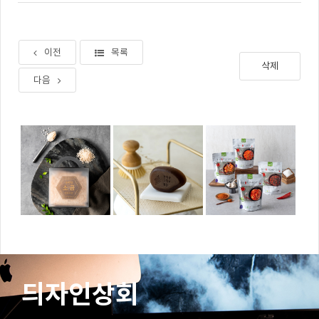
이전
목록
삭제
다음
듸자인상회