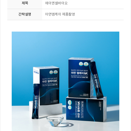
제목
에이엔셀바이오
간략설명
아연엠케이 제품촬영