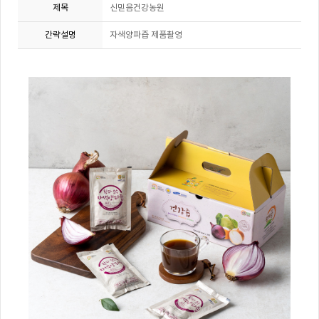
제목
신믿음건강농원
간략설명
자색양파즙 제품촬영