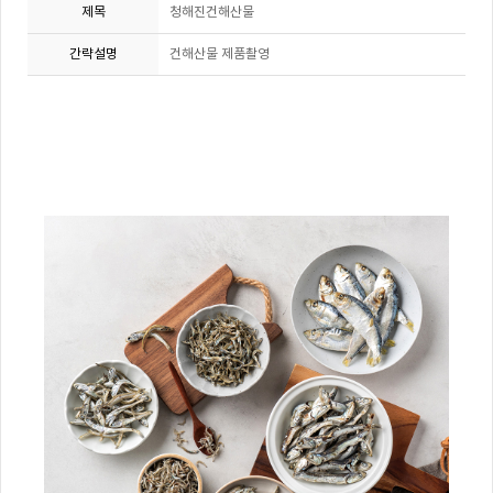
제목
청해진건해산물
간략설명
건해산물 제품촬영