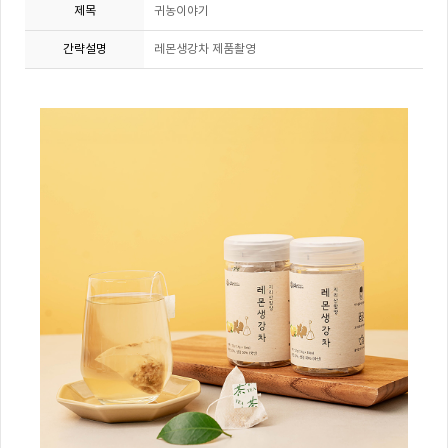
제목
귀농이야기
간략설명
레몬생강차 제품촬영