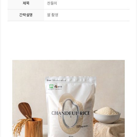
제목
찬들미
간략설명
쌀 촬영