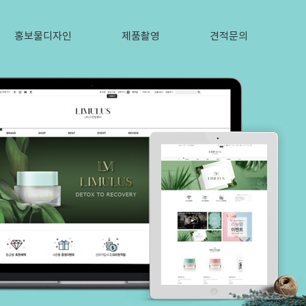
홍보물디자인
제품촬영
견적문의