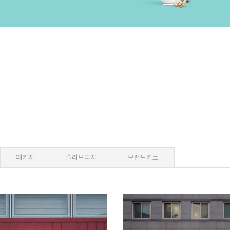
패키지
슬리브띠지
브랜드키트