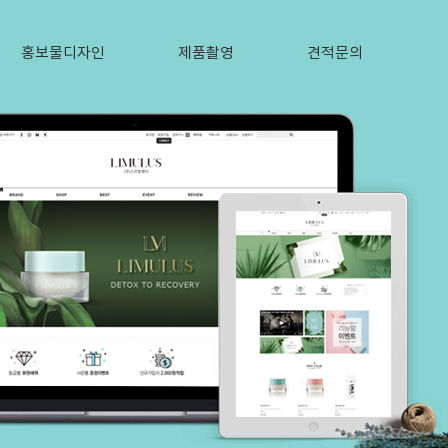
홍보물디자인
제품촬영
견적문의